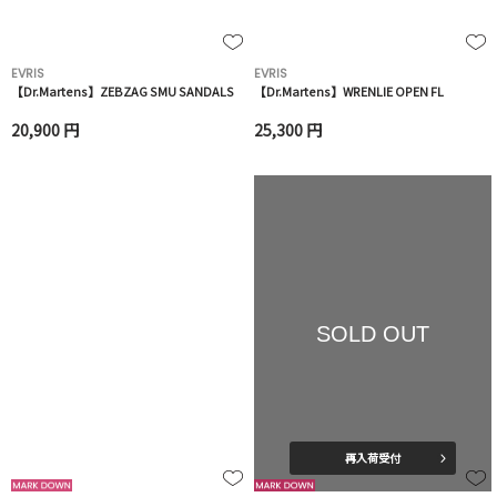
EVRIS
EVRIS
【Dr.Martens】ZEBZAG SMU SANDALS
【Dr.Martens】WRENLIE OPEN FL
20,900 円
25,300 円
SOLD OUT
再入荷受付