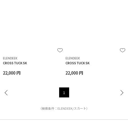
ELENDEEK
ELENDEEK
CROSS TUCK SK
CROSS TUCK SK
22,000 円
22,000 円
1
（検索条件：ELENDEEK/スカート）