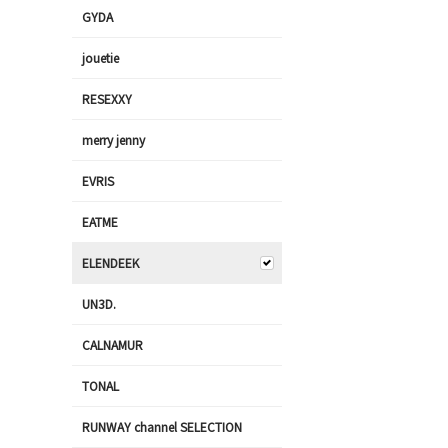
GYDA
jouetie
RESEXXY
merry jenny
EVRIS
EATME
ELENDEEK
UN3D.
CALNAMUR
TONAL
RUNWAY channel SELECTION