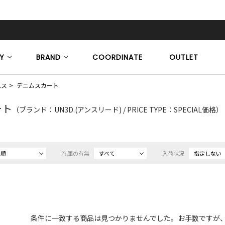
Y
BRAND
COORDINATE
OUTLET
ムス
デニムスカート
ート
（ブランド：UN3D.(アンスリード) / PRICE TYPE：SPECIAL価格）
め順
在庫の有無
すべて
入荷状況
指定しない
条件に一致する商品は見つかりませんでした。お手数ですが