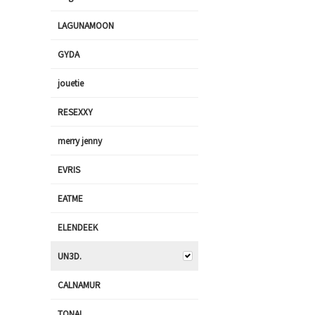
LAGUNAMOON
GYDA
jouetie
RESEXXY
merry jenny
EVRIS
EATME
ELENDEEK
UN3D.
CALNAMUR
TONAL