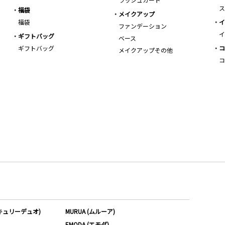
ス
福袋
メイクアップ
福袋
イ
ファンデーション
イ
ギフトバッグ
ベース
ギフトバッグ
コ
メイクアップその他
コ
ーキュリーデュオ)
MURUA (ムルーア)
EMODA (エモダ)