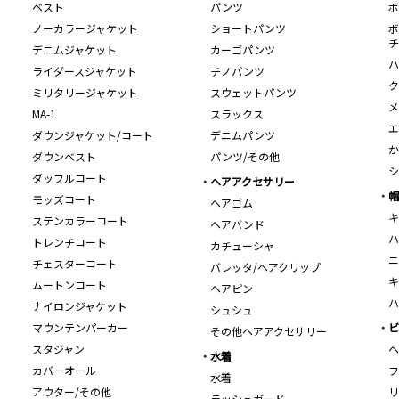
ベスト
パンツ
ボ
ノーカラージャケット
ショートパンツ
ボ
チ
デニムジャケット
カーゴパンツ
ハ
ライダースジャケット
チノパンツ
ク
ミリタリージャケット
スウェットパンツ
メ
MA-1
スラックス
エ
ダウンジャケット/コート
デニムパンツ
か
ダウンベスト
パンツ/その他
シ
ダッフルコート
ヘアアクセサリー
帽
モッズコート
ヘアゴム
キ
ステンカラーコート
ヘアバンド
ハ
トレンチコート
カチューシャ
ニ
チェスターコート
バレッタ/ヘアクリップ
キ
ムートンコート
ヘアピン
ハ
ナイロンジャケット
シュシュ
マウンテンパーカー
ビ
その他ヘアアクセサリー
スタジャン
ヘ
水着
カバーオール
フ
水着
アウター/その他
リ
ラッシュガード