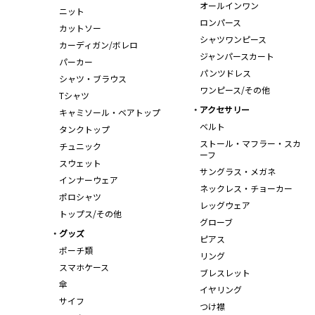
オールインワン
ニット
ロンパース
カットソー
シャツワンピース
カーディガン/ボレロ
ジャンパースカート
パーカー
パンツドレス
シャツ・ブラウス
ワンピース/その他
Tシャツ
アクセサリー
キャミソール・ベアトップ
ベルト
タンクトップ
ストール・マフラー・スカ
チュニック
ーフ
スウェット
サングラス・メガネ
インナーウェア
ネックレス・チョーカー
ポロシャツ
レッグウェア
トップス/その他
グローブ
グッズ
ピアス
ポーチ類
リング
スマホケース
ブレスレット
傘
イヤリング
サイフ
つけ襟