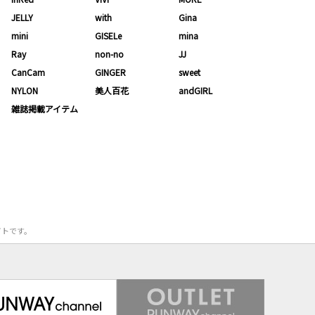
JELLY
with
Gina
mini
GISELe
mina
Ray
non-no
JJ
CanCam
GINGER
sweet
NYLON
美人百花
andGIRL
雑誌掲載アイテム
サイトです。