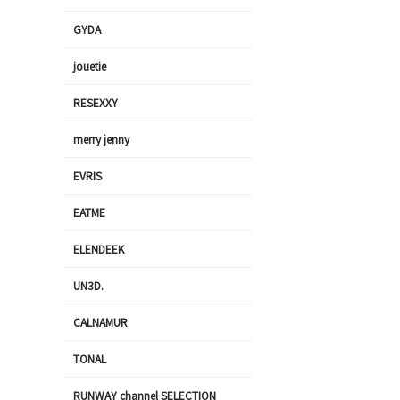
GYDA
jouetie
RESEXXY
merry jenny
EVRIS
EATME
ELENDEEK
UN3D.
CALNAMUR
TONAL
RUNWAY channel SELECTION