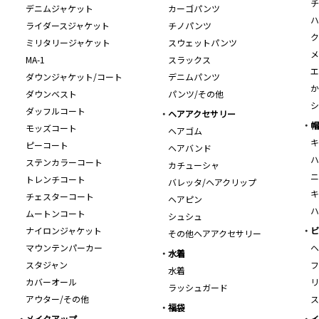
チ
デニムジャケット
カーゴパンツ
ハ
ライダースジャケット
チノパンツ
ク
ミリタリージャケット
スウェットパンツ
メ
MA-1
スラックス
エ
ダウンジャケット/コート
デニムパンツ
か
ダウンベスト
パンツ/その他
シ
ダッフルコート
ヘアアクセサリー
帽
モッズコート
ヘアゴム
キ
ピーコート
ヘアバンド
ハ
ステンカラーコート
カチューシャ
ニ
トレンチコート
バレッタ/ヘアクリップ
キ
チェスターコート
ヘアピン
ハ
ムートンコート
シュシュ
ナイロンジャケット
ビ
その他ヘアアクセサリー
マウンテンパーカー
ヘ
水着
スタジャン
フ
水着
カバーオール
リ
ラッシュガード
アウター/その他
ス
福袋
メイクアップ
イ