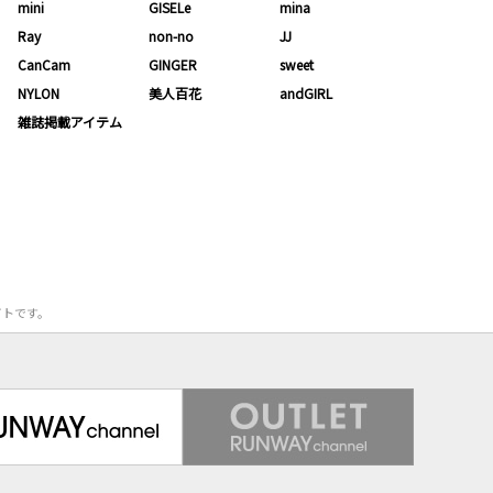
mini
GISELe
mina
Ray
non-no
JJ
CanCam
GINGER
sweet
NYLON
美人百花
andGIRL
雑誌掲載アイテム
サイトです。