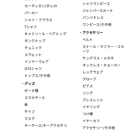
シャツワンピース
カーディガン/ボレロ
ジャンパースカート
パーカー
パンツドレス
シャツ・ブラウス
ワンピース/その他
Tシャツ
アクセサリー
キャミソール・ベアトップ
ベルト
タンクトップ
ストール・マフラー・スカ
チュニック
ーフ
スウェット
サングラス・メガネ
インナーウェア
ネックレス・チョーカー
ポロシャツ
レッグウェア
トップス/その他
グローブ
グッズ
ピアス
ポーチ類
リング
スマホケース
ブレスレット
傘
イヤリング
サイフ
つけ襟
マスク
イヤーカフ
キーケース/キーアクセサリ
アクセサリー/その他
ー