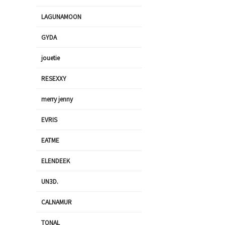
LAGUNAMOON
GYDA
jouetie
RESEXXY
merry jenny
EVRIS
EATME
ELENDEEK
UN3D.
CALNAMUR
TONAL