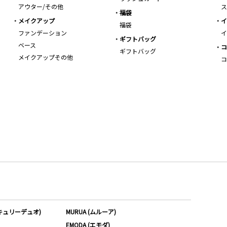
アウター/その他
ス
福袋
メイクアップ
イ
福袋
ファンデーション
イ
ギフトバッグ
ベース
コ
ギフトバッグ
メイクアップその他
コ
ーキュリーデュオ)
MURUA (ムルーア)
EMODA (エモダ)