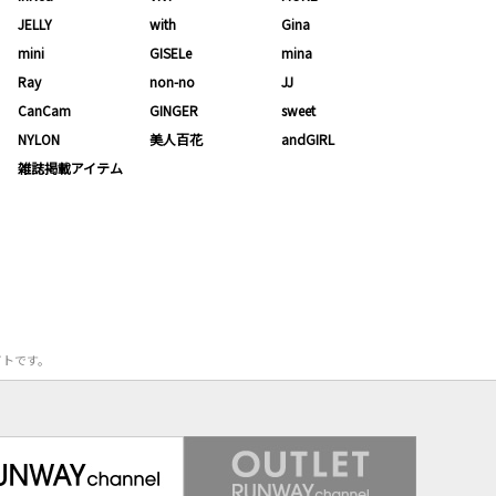
JELLY
with
Gina
mini
GISELe
mina
Ray
non-no
JJ
CanCam
GINGER
sweet
NYLON
美人百花
andGIRL
雑誌掲載アイテム
サイトです。