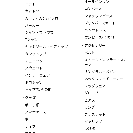
オールインワン
ニット
ロンパース
カットソー
シャツワンピース
カーディガン/ボレロ
ジャンパースカート
パーカー
パンツドレス
シャツ・ブラウス
ワンピース/その他
Tシャツ
アクセサリー
キャミソール・ベアトップ
ベルト
タンクトップ
ストール・マフラー・スカ
チュニック
ーフ
スウェット
サングラス・メガネ
インナーウェア
ネックレス・チョーカー
ポロシャツ
レッグウェア
トップス/その他
グローブ
グッズ
ピアス
ポーチ類
リング
スマホケース
ブレスレット
傘
イヤリング
サイフ
つけ襟