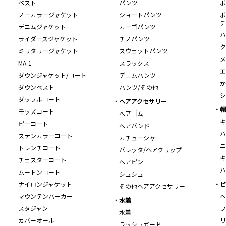
ベスト
パンツ
ボ
ノーカラージャケット
ショートパンツ
ボ
チ
デニムジャケット
カーゴパンツ
ハ
ライダースジャケット
チノパンツ
ク
ミリタリージャケット
スウェットパンツ
メ
MA-1
スラックス
エ
ダウンジャケット/コート
デニムパンツ
か
ダウンベスト
パンツ/その他
シ
ダッフルコート
ヘアアクセサリー
帽
モッズコート
ヘアゴム
キ
ピーコート
ヘアバンド
ハ
ステンカラーコート
カチューシャ
ニ
トレンチコート
バレッタ/ヘアクリップ
キ
チェスターコート
ヘアピン
ハ
ムートンコート
シュシュ
ナイロンジャケット
ビ
その他ヘアアクセサリー
マウンテンパーカー
ヘ
水着
スタジャン
フ
水着
カバーオール
リ
ラッシュガード