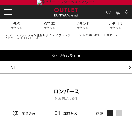
価格
OFF 率
ブランド
カテゴリ
から探す
から探す
から探す
から探す
レディースファッション通販トップ
アウトレットトップ
COTORICA(コトリカ)
ワンピース
ロンパース
タイプから探す ▼
ALL
ロンパース
対象商品：
0件
表示
絞り込み
並び替え