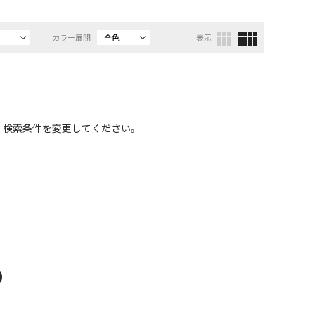
カラー展開
全色
表示
、検索条件を変更してください。
D