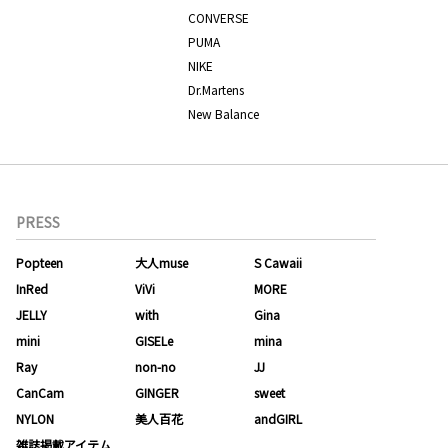
CONVERSE
PUMA
NIKE
Dr.Martens
New Balance
PRESS
Popteen
大人muse
S Cawaii
InRed
ViVi
MORE
JELLY
with
Gina
mini
GISELe
mina
Ray
non-no
JJ
CanCam
GINGER
sweet
NYLON
美人百花
andGIRL
雑誌掲載アイテム