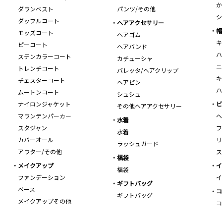
か
ダウンベスト
パンツ/その他
シ
ダッフルコート
ヘアアクセサリー
帽
モッズコート
ヘアゴム
キ
ピーコート
ヘアバンド
ハ
ステンカラーコート
カチューシャ
ニ
トレンチコート
バレッタ/ヘアクリップ
キ
チェスターコート
ヘアピン
ハ
ムートンコート
シュシュ
ナイロンジャケット
ビ
その他ヘアアクセサリー
マウンテンパーカー
ヘ
水着
スタジャン
フ
水着
カバーオール
リ
ラッシュガード
アウター/その他
ス
福袋
メイクアップ
イ
福袋
ファンデーション
イ
ギフトバッグ
ベース
コ
ギフトバッグ
メイクアップその他
コ