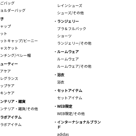
ごバッグ
レインシューズ
ョルダーバッグ
シューズ/その他
子
ランジェリー
ャップ
ブラ＆フルバック
ット
ショーツ
ットキャップ/ビーニー
ランジェリー/その他
ャスケット
ルームウェア
ンチング/ベレー帽
ルームウェア
ューティー
ルームウェア/その他
アケア
浴衣
レグランス
浴衣
ップケア
セットアイテム
キンケア
セットアイテム
ンテリア・雑貨
WEB限定
ンテリア・雑貨/その他
WEB限定/その他
ラボアイテム
インターナショナルブラン
ラボアイテム
ド
adidas