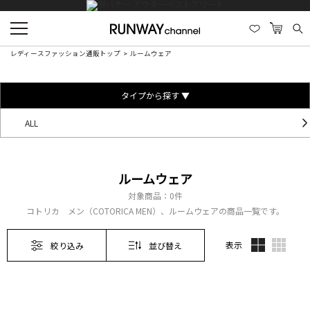
レディースファッション通販トップ
ルームウェア
タイプから探す ▼
ALL
ルームウェア
対象商品：
0件
コトリカ メン（COTORICA MEN）、ルームウェアの商品一覧です。
表示
絞り込み
並び替え