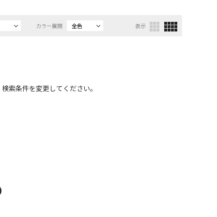
カラー展開
全色
表示
、検索条件を変更してください。
D