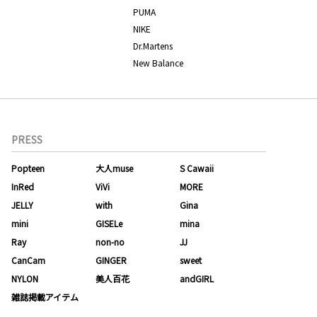
PUMA
NIKE
Dr.Martens
New Balance
PRESS
Popteen
大人muse
S Cawaii
InRed
ViVi
MORE
JELLY
with
Gina
mini
GISELe
mina
Ray
non-no
JJ
CanCam
GINGER
sweet
NYLON
美人百花
andGIRL
雑誌掲載アイテム