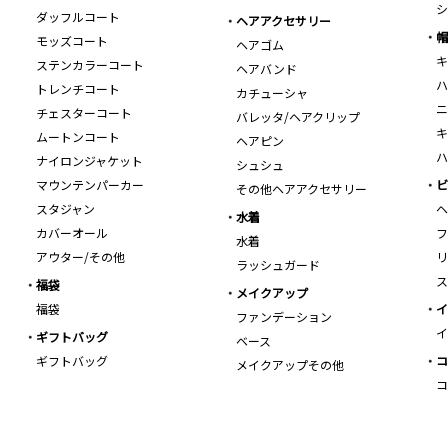
シ
ダッフルコート
ヘアアクセサリー
帽
モッズコート
ヘアゴム
キ
ステンカラーコート
ヘアバンド
ハ
トレンチコート
カチューシャ
ニ
チェスターコート
バレッタ/ヘアクリップ
キ
ムートンコート
ヘアピン
ハ
ナイロンジャケット
シュシュ
マウンテンパーカー
ビ
その他ヘアアクセサリー
スタジャン
ヘ
水着
カバーオール
フ
水着
アウター/その他
リ
ラッシュガード
ス
福袋
メイクアップ
福袋
イ
ファンデーション
イ
ギフトバッグ
ベース
ギフトバッグ
コ
メイクアップその他
コ