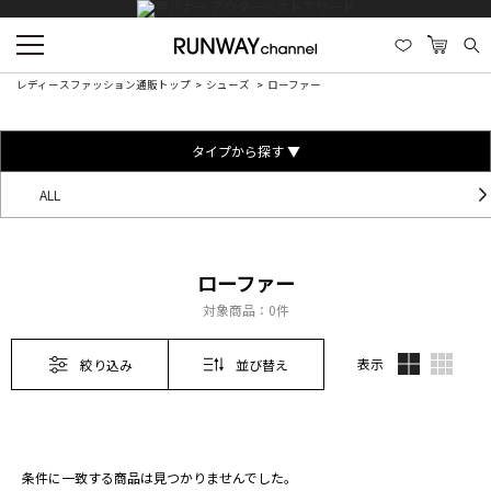
レディースファッション通販トップ
シューズ
ローファー
タイプから探す ▼
ALL
ローファー
対象商品：
0件
表示
絞り込み
並び替え
条件に一致する商品は見つかりませんでした。