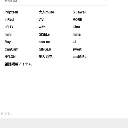
PRESS
Popteen
大人muse
S Cawaii
InRed
ViVi
MORE
JELLY
with
Gina
mini
GISELe
mina
Ray
non-no
JJ
CanCam
GINGER
sweet
NYLON
美人百花
andGIRL
雑誌掲載アイテム
サイトです。