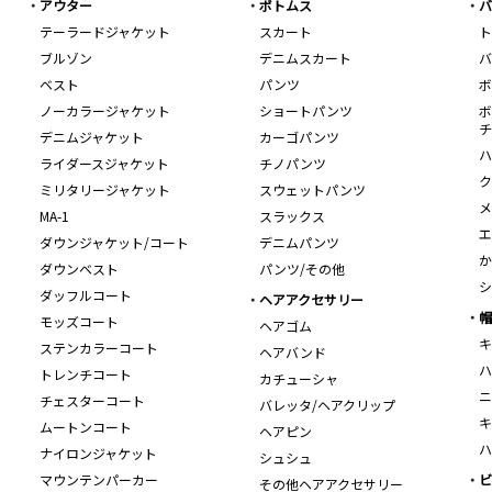
アウター
ボトムス
バ
テーラードジャケット
スカート
ト
ブルゾン
デニムスカート
バ
ベスト
パンツ
ボ
ノーカラージャケット
ショートパンツ
ボ
チ
デニムジャケット
カーゴパンツ
ハ
ライダースジャケット
チノパンツ
ク
ミリタリージャケット
スウェットパンツ
メ
MA-1
スラックス
エ
ダウンジャケット/コート
デニムパンツ
か
ダウンベスト
パンツ/その他
シ
ダッフルコート
ヘアアクセサリー
帽
モッズコート
ヘアゴム
キ
ステンカラーコート
ヘアバンド
ハ
トレンチコート
カチューシャ
ニ
チェスターコート
バレッタ/ヘアクリップ
キ
ムートンコート
ヘアピン
ハ
ナイロンジャケット
シュシュ
マウンテンパーカー
ビ
その他ヘアアクセサリー