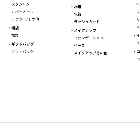
スタジャン
ヘ
水着
カバーオール
フ
水着
アウター/その他
リ
ラッシュガード
ス
福袋
メイクアップ
福袋
イ
ファンデーション
イ
ギフトバッグ
ベース
ギフトバッグ
コ
メイクアップその他
コ