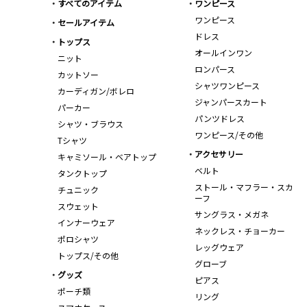
すべてのアイテム
ワンピース
ワンピース
セールアイテム
ドレス
トップス
オールインワン
ニット
ロンパース
カットソー
シャツワンピース
カーディガン/ボレロ
ジャンパースカート
パーカー
パンツドレス
シャツ・ブラウス
ワンピース/その他
Tシャツ
アクセサリー
キャミソール・ベアトップ
ベルト
タンクトップ
ストール・マフラー・スカ
チュニック
ーフ
スウェット
サングラス・メガネ
インナーウェア
ネックレス・チョーカー
ポロシャツ
レッグウェア
トップス/その他
グローブ
グッズ
ピアス
ポーチ類
リング