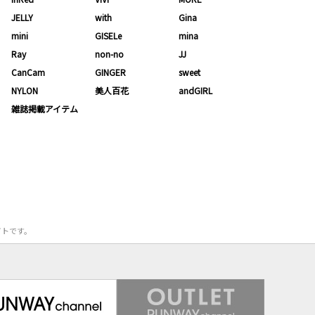
JELLY
with
Gina
mini
GISELe
mina
Ray
non-no
JJ
CanCam
GINGER
sweet
NYLON
美人百花
andGIRL
雑誌掲載アイテム
サイトです。