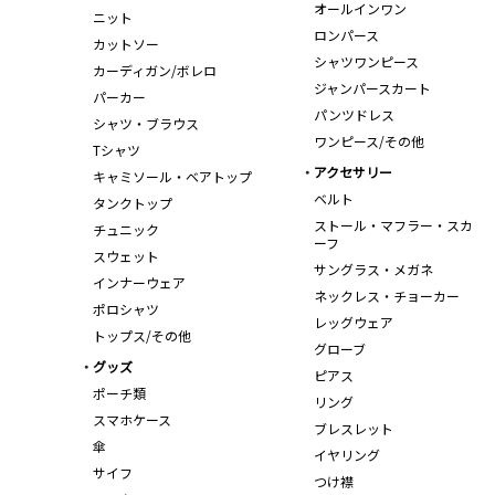
オールインワン
ニット
ロンパース
カットソー
シャツワンピース
カーディガン/ボレロ
ジャンパースカート
パーカー
パンツドレス
シャツ・ブラウス
ワンピース/その他
Tシャツ
アクセサリー
キャミソール・ベアトップ
ベルト
タンクトップ
ストール・マフラー・スカ
チュニック
ーフ
スウェット
サングラス・メガネ
インナーウェア
ネックレス・チョーカー
ポロシャツ
レッグウェア
トップス/その他
グローブ
グッズ
ピアス
ポーチ類
リング
スマホケース
ブレスレット
傘
イヤリング
サイフ
つけ襟