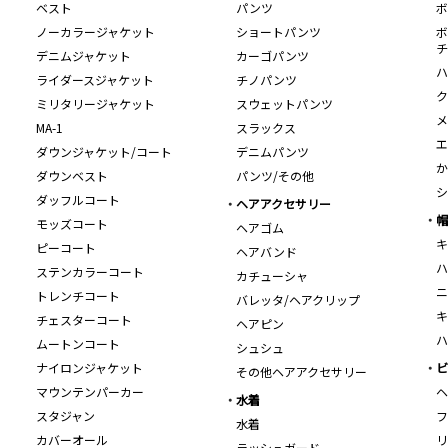
ベスト
パンツ
ボ
ノーカラージャケット
ショートパンツ
ボ
チ
デニムジャケット
カーゴパンツ
ハ
ライダースジャケット
チノパンツ
ク
ミリタリージャケット
スウェットパンツ
メ
MA-1
スラックス
エ
ダウンジャケット/コート
デニムパンツ
か
ダウンベスト
パンツ/その他
シ
ダッフルコート
ヘアアクセサリー
帽
モッズコート
ヘアゴム
キ
ピーコート
ヘアバンド
ハ
ステンカラーコート
カチューシャ
ニ
トレンチコート
バレッタ/ヘアクリップ
キ
チェスターコート
ヘアピン
ハ
ムートンコート
シュシュ
ナイロンジャケット
ビ
その他ヘアアクセサリー
マウンテンパーカー
ヘ
水着
スタジャン
フ
水着
カバーオール
リ
ラッシュガード