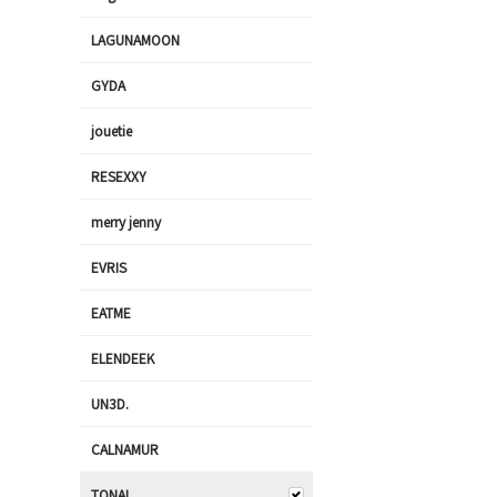
LAGUNAMOON
GYDA
jouetie
RESEXXY
merry jenny
EVRIS
EATME
ELENDEEK
UN3D.
CALNAMUR
TONAL