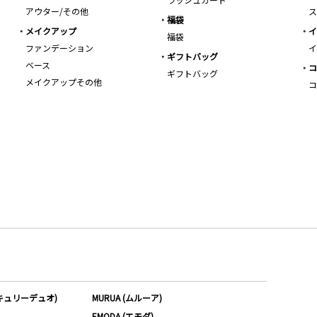
アウター/その他
ス
福袋
メイクアップ
イ
福袋
ファンデーション
イ
ギフトバッグ
ベース
コ
ギフトバッグ
メイクアップその他
コ
ーキュリーデュオ)
MURUA (ムルーア)
EMODA (エモダ)