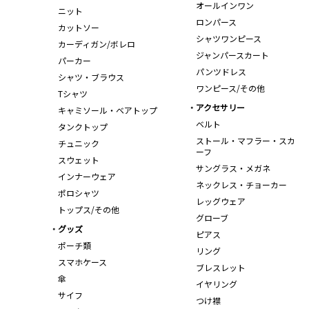
オールインワン
ニット
ロンパース
カットソー
シャツワンピース
カーディガン/ボレロ
ジャンパースカート
パーカー
パンツドレス
シャツ・ブラウス
ワンピース/その他
Tシャツ
アクセサリー
キャミソール・ベアトップ
ベルト
タンクトップ
ストール・マフラー・スカ
チュニック
ーフ
スウェット
サングラス・メガネ
インナーウェア
ネックレス・チョーカー
ポロシャツ
レッグウェア
トップス/その他
グローブ
グッズ
ピアス
ポーチ類
リング
スマホケース
ブレスレット
傘
イヤリング
サイフ
つけ襟