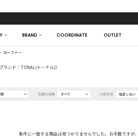
Y
BRAND
COORDINATE
OUTLET
ローファー
ブランド：TONAL(トーナル)）
め順
在庫の有無
すべて
入荷状況
指定しない
条件に一致する商品は見つかりませんでした。お手数ですが