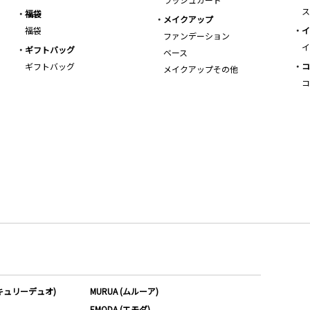
ス
福袋
メイクアップ
福袋
イ
ファンデーション
イ
ギフトバッグ
ベース
ギフトバッグ
コ
メイクアップその他
コ
ーキュリーデュオ)
MURUA (ムルーア)
EMODA (エモダ)