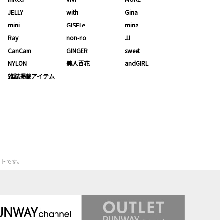
JELLY
with
Gina
mini
GISELe
mina
Ray
non-no
JJ
CanCam
GINGER
sweet
NYLON
美人百花
andGIRL
雑誌掲載アイテム
サイトです。