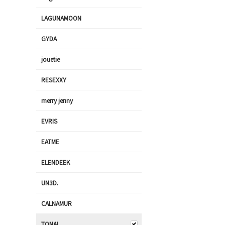
LAGUNAMOON
GYDA
jouetie
RESEXXY
merry jenny
EVRIS
EATME
ELENDEEK
UN3D.
CALNAMUR
TONAL