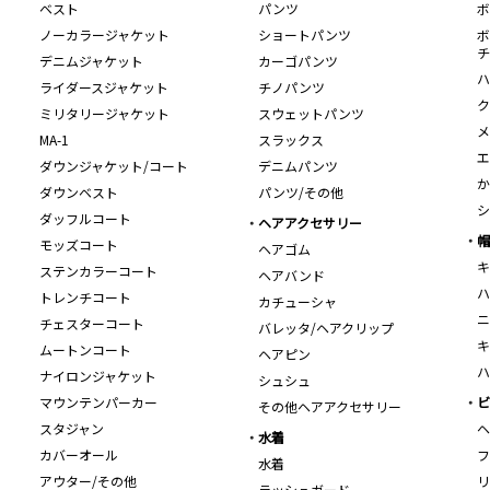
ベスト
パンツ
ボ
ノーカラージャケット
ショートパンツ
ボ
チ
デニムジャケット
カーゴパンツ
ハ
ライダースジャケット
チノパンツ
ク
ミリタリージャケット
スウェットパンツ
メ
MA-1
スラックス
エ
ダウンジャケット/コート
デニムパンツ
か
ダウンベスト
パンツ/その他
シ
ダッフルコート
ヘアアクセサリー
帽
モッズコート
ヘアゴム
キ
ステンカラーコート
ヘアバンド
ハ
トレンチコート
カチューシャ
ニ
チェスターコート
バレッタ/ヘアクリップ
キ
ムートンコート
ヘアピン
ハ
ナイロンジャケット
シュシュ
マウンテンパーカー
ビ
その他ヘアアクセサリー
スタジャン
ヘ
水着
カバーオール
フ
水着
アウター/その他
リ
ラッシュガード