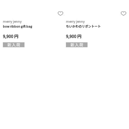
merry jenny
merry jenny
bow ribbon gift bag
ちいかわのリボントート
9,900 円
9,900 円