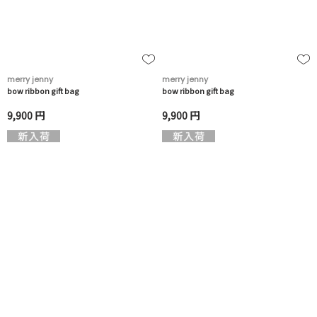
merry jenny
merry jenny
bow ribbon gift bag
bow ribbon gift bag
9,900 円
9,900 円