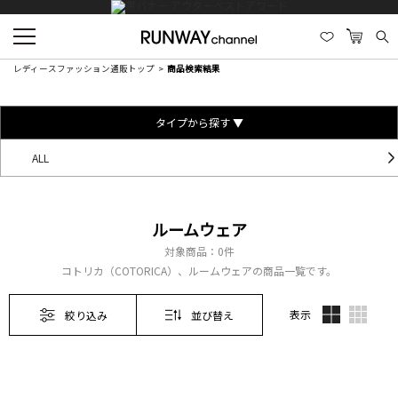
レディースファッション通販トップ
商品検索結果
タイプから探す ▼
ALL
ルームウェア
対象商品：
0件
コトリカ（COTORICA）、ルームウェアの商品一覧です。
表示
絞り込み
並び替え