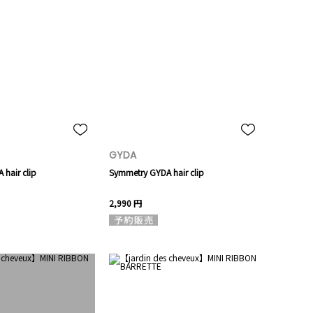
GYDA
hair clip
Symmetry GYDA hair clip
2,990 円