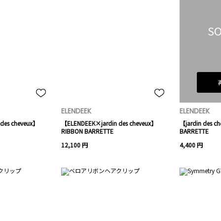
SO
ELENDEEK
ELENDEEK
des cheveux】
【ELENDEEK×jardin des cheveux】
【jardin des c
RIBBON BARRETTE
BARRETTE
12,100 円
4,400 円