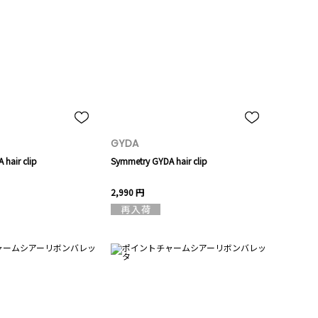
GYDA
hair clip
Symmetry GYDA hair clip
2,990 円