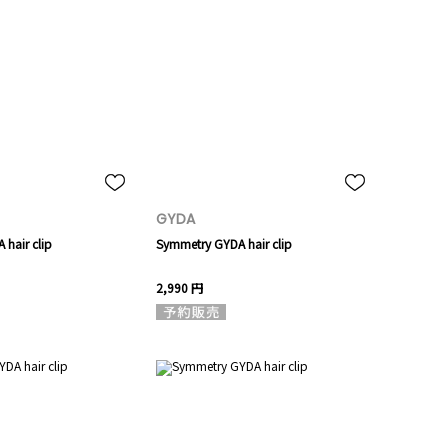
GYDA
hair clip
Symmetry GYDA hair clip
2,990 円