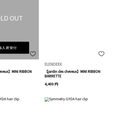
LD OUT
再入荷受付
ELENDEEK
heveux】MINI RIBBON
【jardin des cheveux】MINI RIBBON
BARRETTE
4,400 円