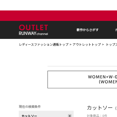
新作からさがす
レディースファッション通販トップ
アウトレットトップ
トップ
カットソー
現在の検索条件
（
対象商品：
0
件
カットソー