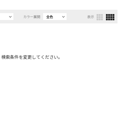
カラー展開
全色
表示
、検索条件を変更してください。
）