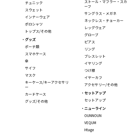
ストール・マフラー・スカ
チュニック
ーフ
スウェット
サングラス・メガネ
インナーウェア
ネックレス・チョーカー
ポロシャツ
レッグウェア
トップス/その他
グローブ
グッズ
ピアス
ポーチ類
リング
スマホケース
ブレスレット
傘
イヤリング
サイフ
つけ襟
マスク
イヤーカフ
キーケース/キーアクセサリ
アクセサリー/その他
ー
セットアップ
カードケース
セットアップ
グッズ/その他
ニューライン
OUNNOUN
VEQUM
Htage