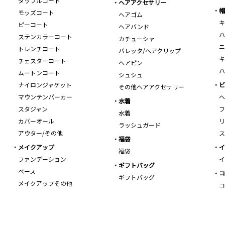
ダッフルコート
ヘアアクセサリー
帽
モッズコート
ヘアゴム
キ
ピーコート
ヘアバンド
ハ
ステンカラーコート
カチューシャ
ニ
トレンチコート
バレッタ/ヘアクリップ
キ
チェスターコート
ヘアピン
ハ
ムートンコート
シュシュ
ナイロンジャケット
ビ
その他ヘアアクセサリー
マウンテンパーカー
ヘ
水着
スタジャン
フ
水着
カバーオール
リ
ラッシュガード
アウター/その他
ス
福袋
メイクアップ
イ
福袋
ファンデーション
イ
ギフトバッグ
ベース
コ
ギフトバッグ
メイクアップその他
コ