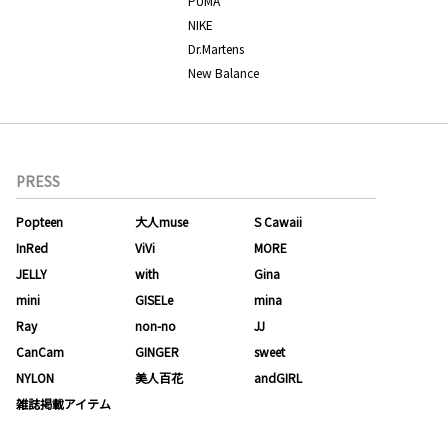
PUMA
NIKE
Dr.Martens
New Balance
PRESS
Popteen
大人muse
S Cawaii
InRed
ViVi
MORE
JELLY
with
Gina
mini
GISELe
mina
Ray
non-no
JJ
CanCam
GINGER
sweet
NYLON
美人百花
andGIRL
雑誌掲載アイテム