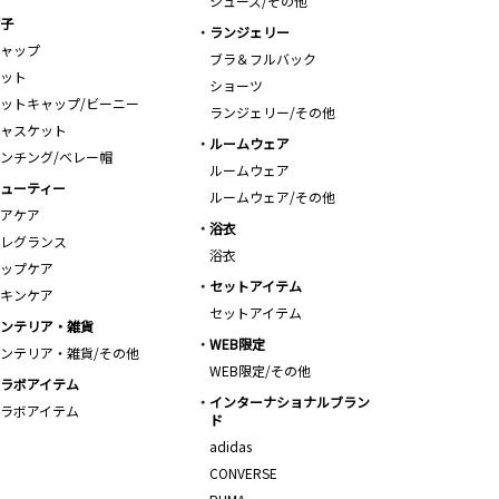
シューズ/その他
子
ランジェリー
ャップ
ブラ＆フルバック
ット
ショーツ
ットキャップ/ビーニー
ランジェリー/その他
ャスケット
ルームウェア
ンチング/ベレー帽
ルームウェア
ューティー
ルームウェア/その他
アケア
浴衣
レグランス
浴衣
ップケア
セットアイテム
キンケア
セットアイテム
ンテリア・雑貨
WEB限定
ンテリア・雑貨/その他
WEB限定/その他
ラボアイテム
インターナショナルブラン
ラボアイテム
ド
adidas
CONVERSE