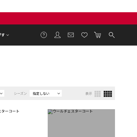
がす
シーズン
指定しない
表示