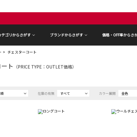
カテゴリからさがす
ブランドからさがす
価格・OFF率からさ
ー
チェスターコート
コート
（PRICE TYPE：OUTLET価格）
め順
在庫の有無
すべて
カラー展開
全色