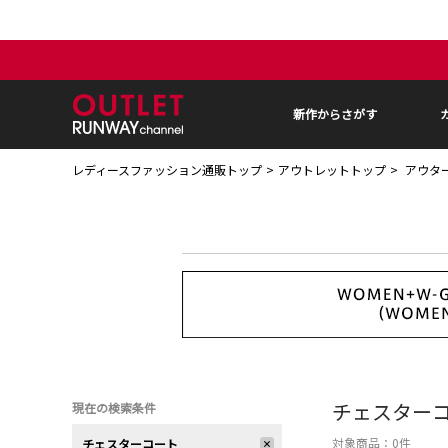
新作からさがす
レディースファッション通販トップ
アウトレットトップ
アウタ
チェスター
現在の検索条件
対象商品：
0
件
チェスターコート