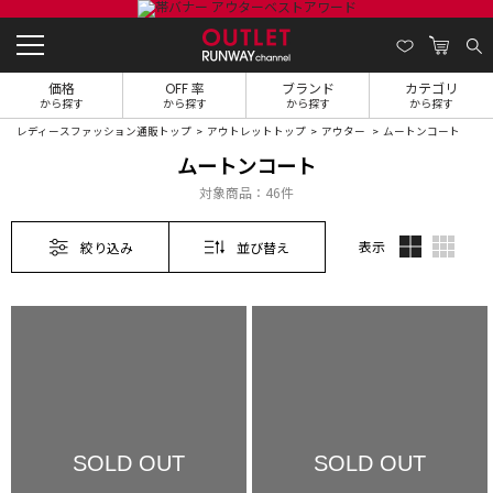
価格
OFF 率
ブランド
カテゴリ
から探す
から探す
から探す
から探す
レディースファッション通販トップ
アウトレットトップ
アウター
ムートンコート
ムートンコート
対象商品：
46件
表示
絞り込み
並び替え
SOLD OUT
SOLD OUT