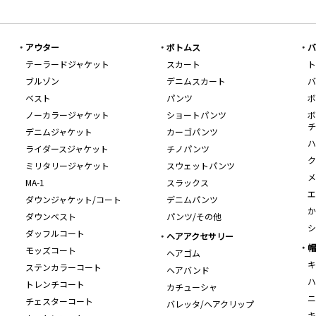
アウター
ボトムス
バ
テーラードジャケット
スカート
ト
ブルゾン
デニムスカート
バ
ベスト
パンツ
ボ
ノーカラージャケット
ショートパンツ
ボ
チ
デニムジャケット
カーゴパンツ
ハ
ライダースジャケット
チノパンツ
ク
ミリタリージャケット
スウェットパンツ
メ
MA-1
スラックス
エ
ダウンジャケット/コート
デニムパンツ
か
ダウンベスト
パンツ/その他
シ
ダッフルコート
ヘアアクセサリー
帽
モッズコート
ヘアゴム
キ
ステンカラーコート
ヘアバンド
ハ
トレンチコート
カチューシャ
ニ
チェスターコート
バレッタ/ヘアクリップ
キ