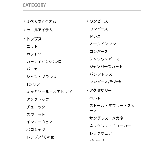
CATEGORY
すべてのアイテム
ワンピース
ワンピース
セールアイテム
ドレス
トップス
オールインワン
ニット
ロンパース
カットソー
シャツワンピース
カーディガン/ボレロ
ジャンパースカート
パーカー
パンツドレス
シャツ・ブラウス
ワンピース/その他
Tシャツ
アクセサリー
キャミソール・ベアトップ
ベルト
タンクトップ
ストール・マフラー・スカ
チュニック
ーフ
スウェット
サングラス・メガネ
インナーウェア
ネックレス・チョーカー
ポロシャツ
レッグウェア
トップス/その他
グローブ