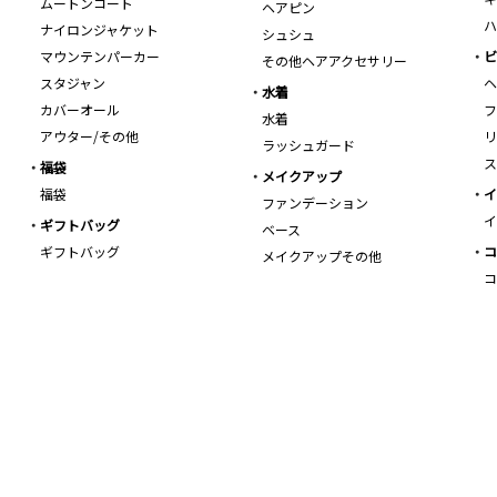
ムートンコート
ヘアピン
ハ
ナイロンジャケット
シュシュ
マウンテンパーカー
ビ
その他ヘアアクセサリー
スタジャン
ヘ
水着
カバーオール
フ
水着
アウター/その他
リ
ラッシュガード
ス
福袋
メイクアップ
福袋
イ
ファンデーション
イ
ギフトバッグ
ベース
ギフトバッグ
コ
メイクアップその他
コ