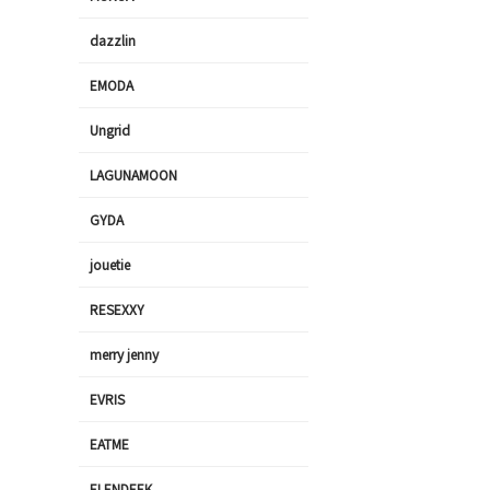
dazzlin
EMODA
Ungrid
LAGUNAMOON
GYDA
jouetie
RESEXXY
merry jenny
EVRIS
EATME
ELENDEEK