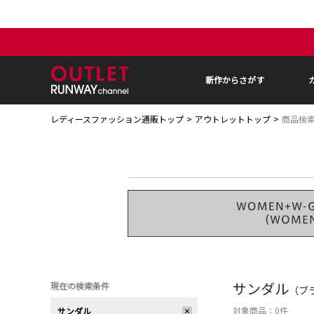
新作からさがす
レディースファッション通販トップ
アウトレットトップ
商品検
サンダル
現在の検索条件
（ブラ
対象商品：
0
件
サンダル