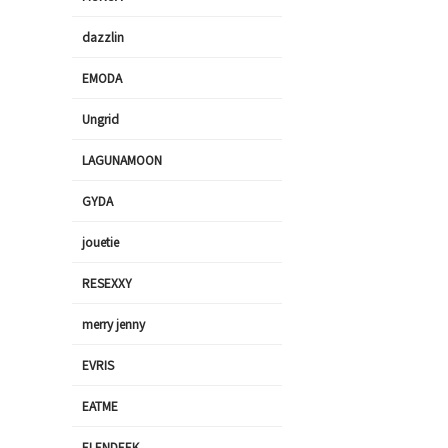
dazzlin
EMODA
Ungrid
LAGUNAMOON
GYDA
jouetie
RESEXXY
merry jenny
EVRIS
EATME
ELENDEEK