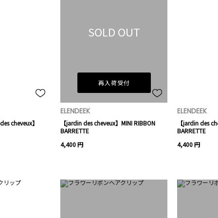
SOLD OUT
再入荷受付
ELENDEEK
ELENDEEK
des cheveux】
【jardin des cheveux】MINI RIBBON
【jardin des c
BARRETTE
BARRETTE
4,400 円
4,400 円