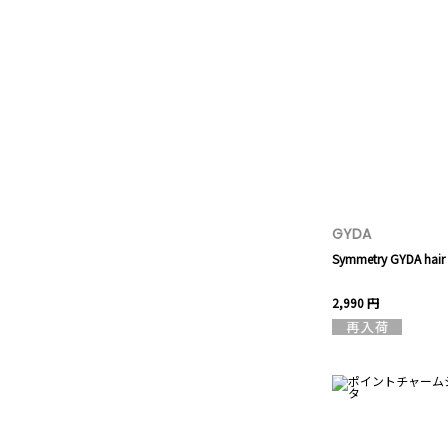
GYDA
Symmetry GYDA hair 
2,990 円