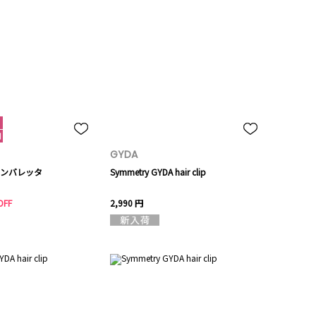
GYDA
ンバレッタ
Symmetry GYDA hair clip
OFF
2,990 円