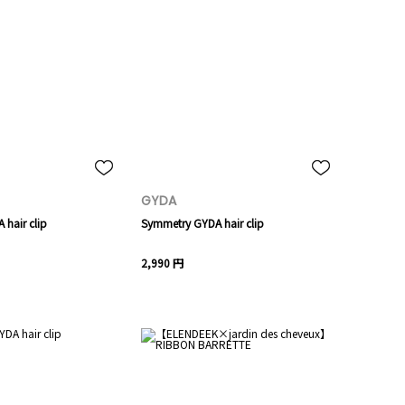
GYDA
hair clip
Symmetry GYDA hair clip
2,990 円