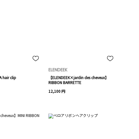
ELENDEEK
hair clip
【ELENDEEK×jardin des cheveux】
RIBBON BARRETTE
12,100 円