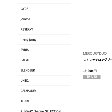
GYDA
jouetie
RESEXXY
merry jenny
EVRIS
MERCURYDUO
ストレッチロングブ
EATME
ELENDEEK
19,800 円
UN3D.
CALNAMUR
TONAL
RUNWAY channel SELECTION