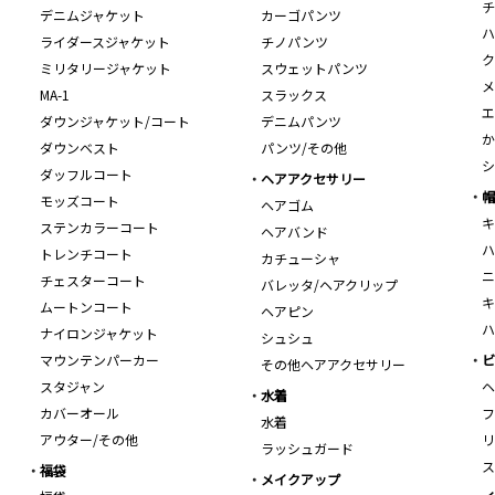
チ
デニムジャケット
カーゴパンツ
ハ
ライダースジャケット
チノパンツ
ク
ミリタリージャケット
スウェットパンツ
メ
MA-1
スラックス
エ
ダウンジャケット/コート
デニムパンツ
か
ダウンベスト
パンツ/その他
シ
ダッフルコート
ヘアアクセサリー
帽
モッズコート
ヘアゴム
キ
ステンカラーコート
ヘアバンド
ハ
トレンチコート
カチューシャ
ニ
チェスターコート
バレッタ/ヘアクリップ
キ
ムートンコート
ヘアピン
ハ
ナイロンジャケット
シュシュ
マウンテンパーカー
ビ
その他ヘアアクセサリー
スタジャン
ヘ
水着
カバーオール
フ
水着
アウター/その他
リ
ラッシュガード
ス
福袋
メイクアップ