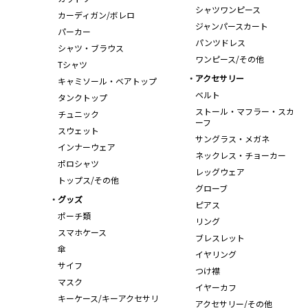
シャツワンピース
カーディガン/ボレロ
ジャンパースカート
パーカー
パンツドレス
シャツ・ブラウス
ワンピース/その他
Tシャツ
アクセサリー
キャミソール・ベアトップ
ベルト
タンクトップ
ストール・マフラー・スカ
チュニック
ーフ
スウェット
サングラス・メガネ
インナーウェア
ネックレス・チョーカー
ポロシャツ
レッグウェア
トップス/その他
グローブ
グッズ
ピアス
ポーチ類
リング
スマホケース
ブレスレット
傘
イヤリング
サイフ
つけ襟
マスク
イヤーカフ
キーケース/キーアクセサリ
アクセサリー/その他