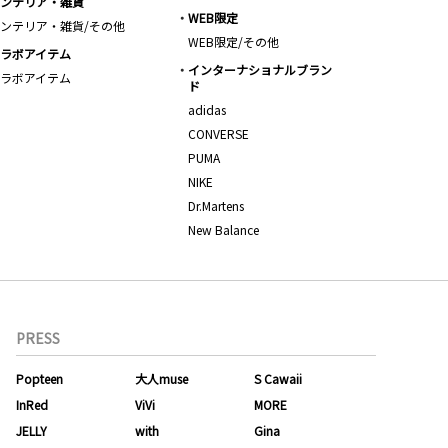
ンテリア・雑貨
WEB限定
ンテリア・雑貨/その他
WEB限定/その他
ラボアイテム
インターナショナルブラン
ラボアイテム
ド
adidas
CONVERSE
PUMA
NIKE
Dr.Martens
New Balance
PRESS
Popteen
大人muse
S Cawaii
InRed
ViVi
MORE
JELLY
with
Gina