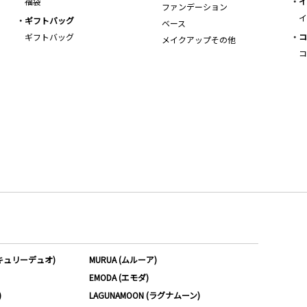
福袋
イ
ファンデーション
イ
ギフトバッグ
ベース
ギフトバッグ
コ
メイクアップその他
コ
ーキュリーデュオ)
MURUA (ムルーア)
EMODA (エモダ)
)
LAGUNAMOON (ラグナムーン)