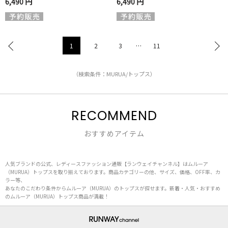
6,490 円
6,490 円
1
2
3
…
11
（検索条件：MURUA/トップス）
RECOMMEND
おすすめアイテム
人気ブランドの公式、レディースファッション通販【ランウェイチャンネル】はムルーア
（MURUA）トップスを取り揃えております。商品カテゴリーの他、サイズ、価格、OFF率、カ
ラー等、
あなたのこだわり条件からムルーア（MURUA）のトップスが探せます。新着・人気・おすすめ
のムルーア（MURUA）トップス商品が満載！