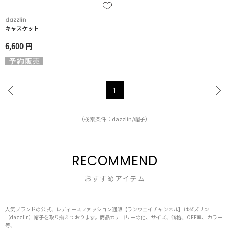
dazzlin
キャスケット
6,600 円
1
（検索条件：dazzlin/帽子）
RECOMMEND
おすすめアイテム
人気ブランドの公式、レディースファッション通販【ランウェイチャンネル】はダズリン
（dazzlin）帽子を取り揃えております。商品カテゴリーの他、サイズ、価格、OFF率、カラー
等、