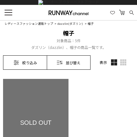
レディースファッション通販トップ
dazzlin(ダズリン)
帽子
帽子
対象商品：
5件
ダズリン（dazzlin）、帽子の商品一覧です。
表示
絞り込み
並び替え
SOLD OUT