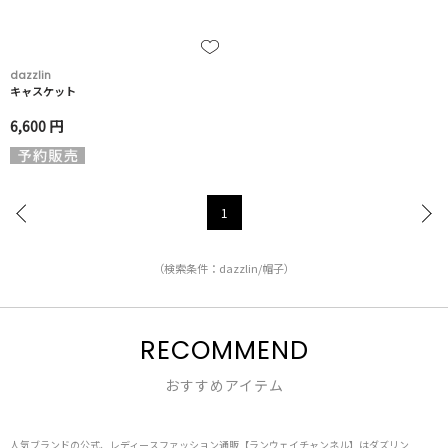
dazzlin
キャスケット
6,600 円
1
（検索条件：dazzlin/帽子）
RECOMMEND
おすすめアイテム
人気ブランドの公式、レディースファッション通販【ランウェイチャンネル】はダズリン