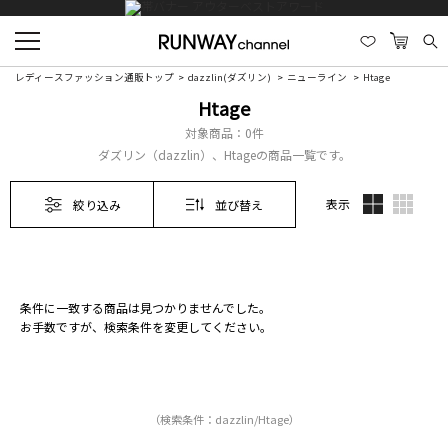
レディースファッション通販トップ
dazzlin(ダズリン)
ニューライン
Htage
Htage
対象商品：
0件
ダズリン（dazzlin）、Htageの商品一覧です。
表示
絞り込み
並び替え
条件に一致する商品は見つかりませんでした。
お手数ですが、検索条件を変更してください。
（検索条件：dazzlin/Htage）