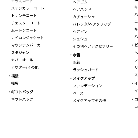
モッズコート
ヘアゴム
キ
ステンカラーコート
ヘアバンド
ハ
トレンチコート
カチューシャ
ニ
チェスターコート
バレッタ/ヘアクリップ
キ
ムートンコート
ヘアピン
ハ
ナイロンジャケット
シュシュ
マウンテンパーカー
ビ
その他ヘアアクセサリー
スタジャン
ヘ
水着
カバーオール
フ
水着
アウター/その他
リ
ラッシュガード
ス
福袋
メイクアップ
福袋
イ
ファンデーション
イ
ギフトバッグ
ベース
ギフトバッグ
コ
メイクアップその他
コ