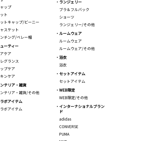
ランジェリー
ャップ
ブラ＆フルバック
ット
ショーツ
ットキャップ/ビーニー
ランジェリー/その他
ャスケット
ルームウェア
ンチング/ベレー帽
ルームウェア
ューティー
ルームウェア/その他
アケア
浴衣
レグランス
浴衣
ップケア
セットアイテム
キンケア
セットアイテム
ンテリア・雑貨
WEB限定
ンテリア・雑貨/その他
WEB限定/その他
ラボアイテム
インターナショナルブラン
ラボアイテム
ド
adidas
CONVERSE
PUMA