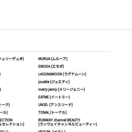
ーキュリーデュオ)
MURUA (ムルーア)
EMODA (エモダ)
)
LAGUNAMOON (ラグナムーン)
jouetie (ジュエティ)
)
merry jenny (メリージェニー)
EATME (イートミー)
ィーク)
UN3D. (アンスリード)
ムール)
TONAL (トーナル)
LECTION
RUNWAY channel BEAUTY
ルセレクション)
(ランウェイチャンネルビューティー)
ノウン）
VEQUM（ベクム）