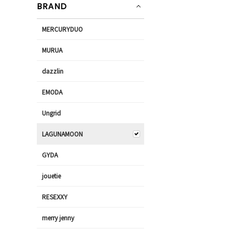
BRAND
MERCURYDUO
MURUA
dazzlin
EMODA
Ungrid
LAGUNAMOON
GYDA
jouetie
RESEXXY
merry jenny