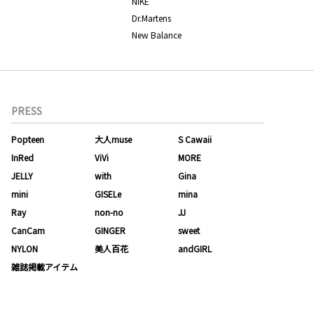
NIKE
Dr.Martens
New Balance
PRESS
Popteen
大人muse
S Cawaii
InRed
ViVi
MORE
JELLY
with
Gina
mini
GISELe
mina
Ray
non-no
JJ
CanCam
GINGER
sweet
NYLON
美人百花
andGIRL
雑誌掲載アイテム