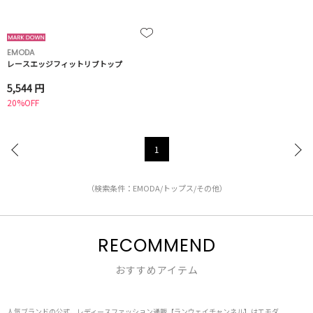
EMODA
レースエッジフィットリブトップ
5,544 円
20%OFF
1
（検索条件：EMODA/トップス/その他）
RECOMMEND
おすすめアイテム
人気ブランドの公式、レディースファッション通販【ランウェイチャンネル】はエモダ