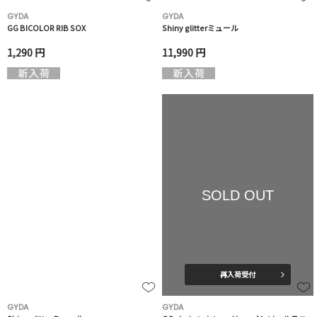
GYDA
GYDA
GG BICOLOR RIB SOX
Shiny glitterミュール
1,290 円
11,990 円
SOLD OUT
再入荷受付
GYDA
GYDA