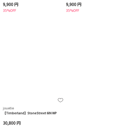
9,900 円
9,900 円
35%OFF
35%OFF
jouetie
【Timberland】StoneStreet 6IN WP
30,800 円