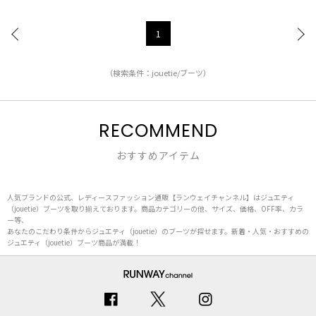
1
（検索条件：jouetie/ブーツ）
RECOMMEND
おすすめアイテム
人気ブランドの公式、レディースファッション通販【ランウェイチャンネル】はジュエティ
（jouetie）ブーツを取り揃えております。商品カテゴリーの他、サイズ、価格、OFF率、カラ
ー等、
あなたのこだわり条件からジュエティ（jouetie）のブーツが探せます。新着・人気・おすすめの
ジュエティ（jouetie）ブーツ商品が満載！