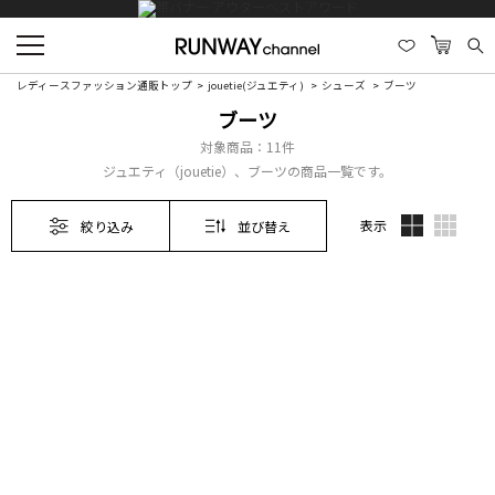
レディースファッション通販トップ
jouetie(ジュエティ)
シューズ
ブーツ
ブーツ
対象商品：
11件
ジュエティ（jouetie）、ブーツの商品一覧です。
表示
絞り込み
並び替え