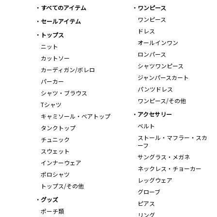
すべてのアイテム
ワンピース
ワンピース
セールアイテム
ドレス
トップス
オールインワン
ニット
ロンパース
カットソー
シャツワンピース
カーディガン/ボレロ
ジャンパースカート
パーカー
パンツドレス
シャツ・ブラウス
ワンピース/その他
Tシャツ
アクセサリー
キャミソール・ベアトップ
ベルト
タンクトップ
ストール・マフラー・スカ
チュニック
ーフ
スウェット
サングラス・メガネ
インナーウェア
ネックレス・チョーカー
ポロシャツ
レッグウェア
トップス/その他
グローブ
グッズ
ピアス
ポーチ類
リング