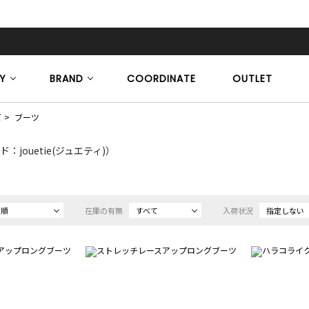
Y
BRAND
COORDINATE
OUTLET
ズ
ブーツ
：jouetie(ジュエティ)）
め順
在庫の有無
すべて
入荷状況
指定しない