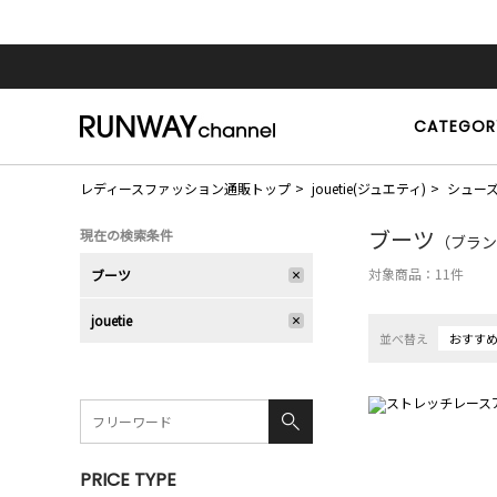
CATEGOR
レディースファッション通販トップ
jouetie(ジュエティ)
シュー
ブーツ
現在の検索条件
（ブランド
対象商品：
11
件
ブーツ
jouetie
並べ替え
おすす
PRICE TYPE