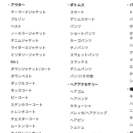
アウター
ボトムス
バ
テーラードジャケット
スカート
ト
ブルゾン
デニムスカート
バ
ベスト
パンツ
ボ
ノーカラージャケット
ショートパンツ
ボ
チ
デニムジャケット
カーゴパンツ
ハ
ライダースジャケット
チノパンツ
ク
ミリタリージャケット
スウェットパンツ
メ
MA-1
スラックス
エ
ダウンジャケット/コート
デニムパンツ
か
ダウンベスト
パンツ/その他
シ
ダッフルコート
ヘアアクセサリー
帽
モッズコート
ヘアゴム
キ
ピーコート
ヘアバンド
ハ
ステンカラーコート
カチューシャ
ニ
トレンチコート
バレッタ/ヘアクリップ
キ
チェスターコート
ヘアピン
ハ
ムートンコート
シュシュ
ナイロンジャケット
ビ