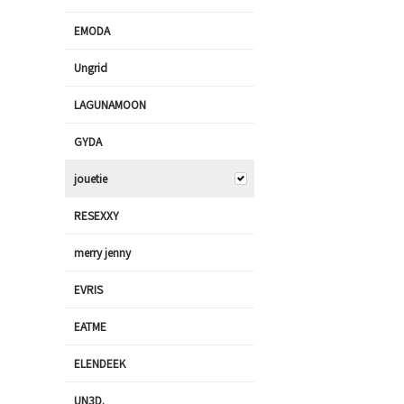
EMODA
Ungrid
LAGUNAMOON
GYDA
jouetie
RESEXXY
merry jenny
EVRIS
EATME
ELENDEEK
UN3D.