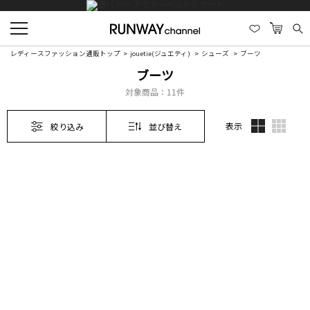
レディースファッション通販トップ
jouetie(ジュエティ)
シューズ
ブーツ
ブーツ
対象商品：
11件
表示
絞り込み
並び替え