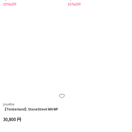
35%OFF
35%OFF
jouetie
【Timberland】StoneStreet 6IN WP
30,800 円