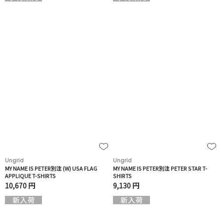
Ungrid
Ungrid
MY NAME IS PETER別注 (W) USA FLAG
MY NAME IS PETER別注 PETER STAR T-
APPLIQUE T-SHIRTS
SHIRTS
10,670 円
9,130 円