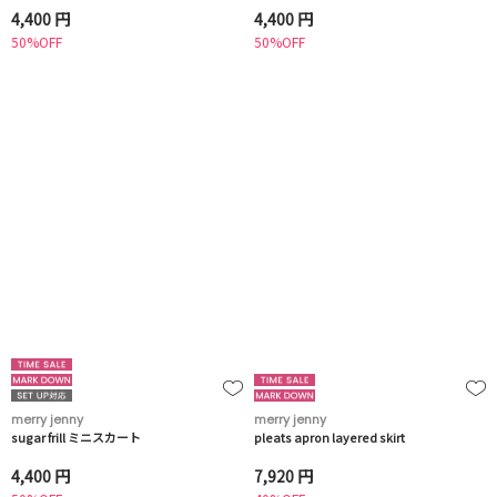
4,400 円
4,400 円
50%OFF
50%OFF
merry jenny
merry jenny
sugar frill ミニスカート
pleats apron layered skirt
4,400 円
7,920 円