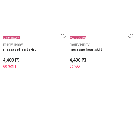
merry jenny
merry jenny
message heart skirt
message heart skirt
4,400 円
4,400 円
60%OFF
60%OFF