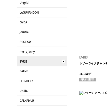
Ungrid
LAGUNAMOON
GYDA
jouetie
RESEXXY
merry jenny
EVRIS
EVRIS
レザーライクチャン
EATME
16,050 円
ELENDEEK
UN3D.
CALNAMUR