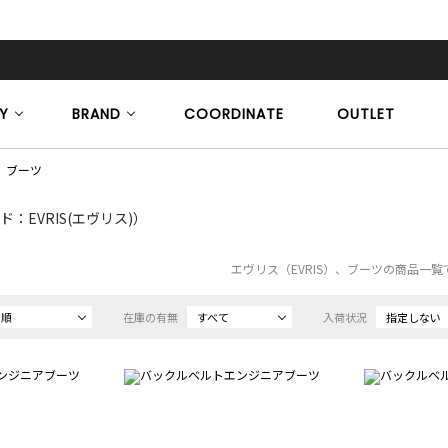
Y
BRAND
COORDINATE
OUTLET
ブーツ
ド：EVRIS(エヴリス)）
エヴリス（EVRIS）、ブーツの商品一覧
め順
在庫の有無
すべて
入荷状況
指定しない