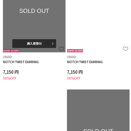
SOLD OUT
再入荷受付
UN3D.
UN3D.
NOTCH TWIST EARRING
NOTCH TWIST EARRING
7,150 円
7,150 円
50%OFF
50%OFF