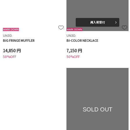
再入荷受付
UN3D.
UN3D.
BIG FRINGE MUFFLER
BI-COLOR NECKLACE
14,850 円
7,150 円
50%OFF
50%OFF
SOLD OUT