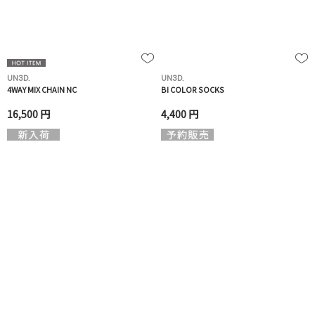
UN3D.
UN3D.
4WAY MIX CHAIN NC
BI COLOR SOCKS
16,500 円
4,400 円