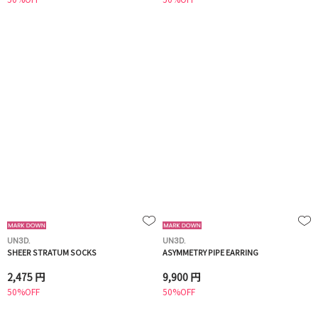
UN3D.
UN3D.
SHEER STRATUM SOCKS
ASYMMETRY PIPE EARRING
2,475 円
9,900 円
50%OFF
50%OFF