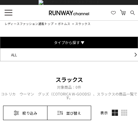
レディースファッション通販トップ
ボトムス
スラックス
タイプから探す ▼
ALL
スラックス
対象商品：
0件
コトリカ ウーマン グッズ（COTORICA W-GOODS）、スラックスの商品一覧で
す。
表示
絞り込み
並び替え