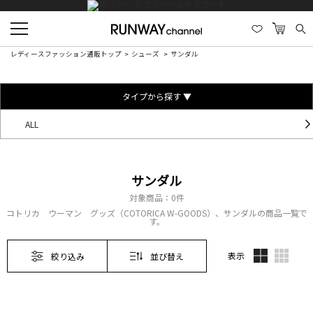
レディースファッション通販トップ
シューズ
サンダル
タイプから探す ▼
ALL
サンダル
対象商品：
0件
コトリカ ウーマン グッズ（COTORICA W-GOODS）、サンダルの商品一覧で
す。
表示
絞り込み
並び替え