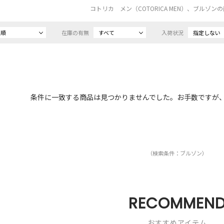
コトリカ メン（COTORICA MEN）、ブルゾン
め順
在庫の有無
すべて
入荷状況
指定しない
条件に一致する商品は見つかりませんでした。お手数ですが
（検索条件：ブルゾン）
RECOMMEN
おすすめアイテム