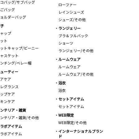
コバッグ/サブバッグ
ローファー
ごバッグ
レインシューズ
ョルダーバッグ
シューズ/その他
子
ランジェリー
ャップ
ブラ＆フルバック
ット
ショーツ
ットキャップ/ビーニー
ランジェリー/その他
ャスケット
ルームウェア
ンチング/ベレー帽
ルームウェア
ューティー
ルームウェア/その他
アケア
浴衣
レグランス
浴衣
ップケア
セットアイテム
キンケア
セットアイテム
ンテリア・雑貨
WEB限定
ンテリア・雑貨/その他
WEB限定/その他
ラボアイテム
インターナショナルブラン
ラボアイテム
ド