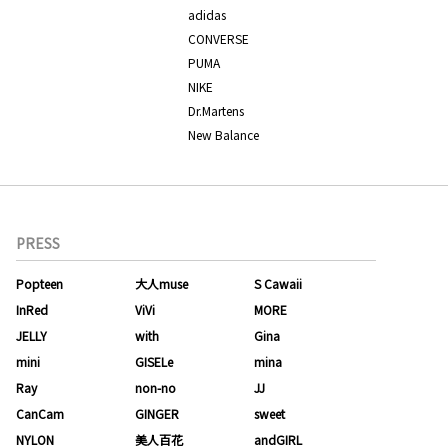
adidas
CONVERSE
PUMA
NIKE
Dr.Martens
New Balance
PRESS
Popteen
大人muse
S Cawaii
InRed
ViVi
MORE
JELLY
with
Gina
mini
GISELe
mina
Ray
non-no
JJ
CanCam
GINGER
sweet
NYLON
美人百花
andGIRL