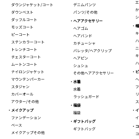
エ
ダウンジャケット/コート
デニムパンツ
か
ダウンベスト
パンツ/その他
シ
ダッフルコート
ヘアアクセサリー
帽
モッズコート
ヘアゴム
キ
ピーコート
ヘアバンド
ハ
ステンカラーコート
カチューシャ
ニ
トレンチコート
バレッタ/ヘアクリップ
キ
チェスターコート
ヘアピン
ハ
ムートンコート
シュシュ
ナイロンジャケット
ビ
その他ヘアアクセサリー
マウンテンパーカー
ヘ
水着
スタジャン
フ
水着
カバーオール
リ
ラッシュガード
アウター/その他
ス
福袋
メイクアップ
イ
福袋
ファンデーション
イ
ギフトバッグ
ベース
コ
ギフトバッグ
メイクアップその他
コ