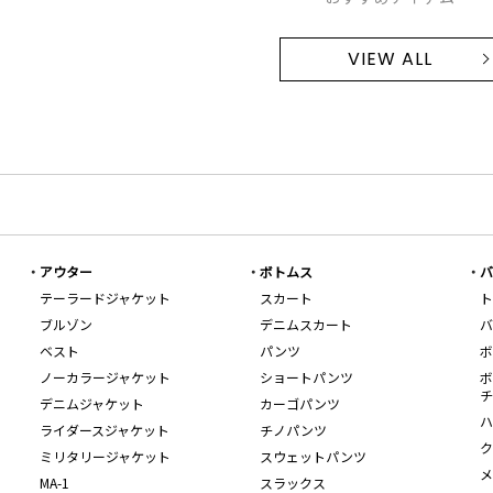
VIEW ALL
アウター
ボトムス
バ
テーラードジャケット
スカート
ト
ブルゾン
デニムスカート
バ
ベスト
パンツ
ボ
ノーカラージャケット
ショートパンツ
ボ
チ
デニムジャケット
カーゴパンツ
ハ
ライダースジャケット
チノパンツ
ク
ミリタリージャケット
スウェットパンツ
メ
MA-1
スラックス