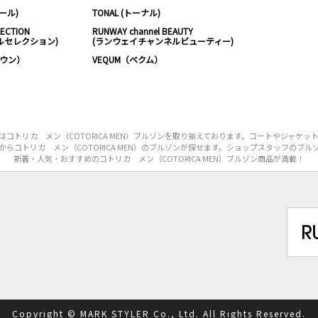
ムール)
TONAL (トーナル)
LECTION
RUNWAY channel BEAUTY
ルセレクション)
(ランウェイチャンネルビューティー)
ノウン）
VEQUM（ベクム）
コトリカ メン（COTORICA MEN）ブルゾンを取り揃えております。コートやジャケッ
らコトリカ メン（COTORICA MEN）のブルゾンが探せます。ショップスタッフのブ
新着・人気・おすすめのコトリカ メン（COTORICA MEN）ブルゾン商品が満載！
Copyright © MARK STYLER Co., Ltd. All Rights Reserved.