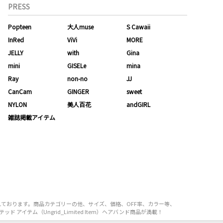
PRESS
Popteen
大人muse
S Cawaii
InRed
ViVi
MORE
JELLY
with
Gina
mini
GISELe
mina
Ray
non-no
JJ
CanCam
GINGER
sweet
NYLON
美人百花
andGIRL
雑誌掲載アイテム
り揃えております。商品カテゴリーの他、サイズ、価格、OFF率、カラー等、
 アイテム（Ungrid_Limited Item）ヘアバンド商品が満載！