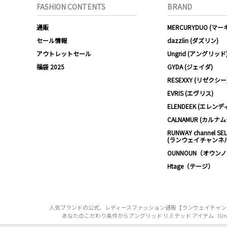
FASHION CONTENTS
BRAND
通販
MERCURYDUO (マ
セール情報
dazzlin (ダズリン)
アウトレットセール
Ungrid (アングリッド
福袋 2025
GYDA (ジェイダ)
RESEXXY (リゼクシー
EVRIS (エヴリス)
ELENDEEK (エレンデ
CALNAMUR (カルナ
RUNWAY channel SE
(ランウェイチャンネ
OUNNOUN（オウン
Htage（テージ）
人気ブランドの公式、レディースファッション通販【ランウェイチャンネル】
あなたのこだわり条件からアングリッド リミテッド アイテム（Ungrid