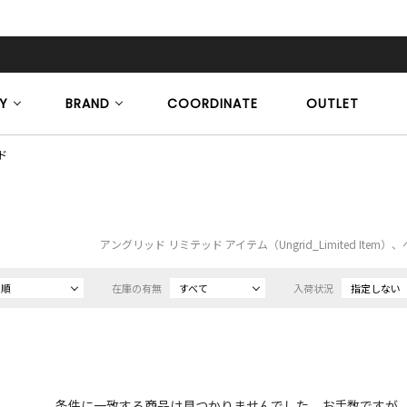
Y
BRAND
COORDINATE
OUTLET
ド
アングリッド リミテッド アイテム（Ungrid_Limited It
め順
在庫の有無
すべて
入荷状況
指定しない
条件に一致する商品は見つかりませんでした。お手数ですが