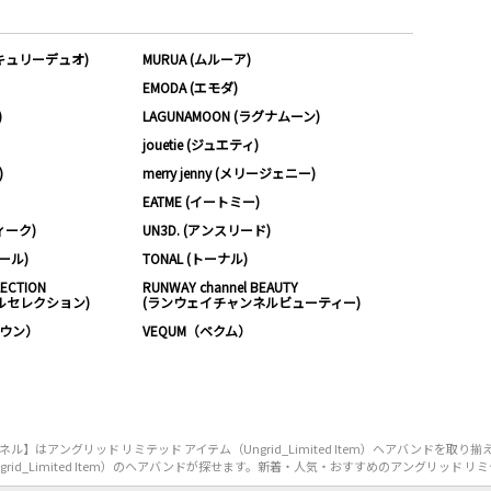
ーキュリーデュオ)
MURUA (ムルーア)
EMODA (エモダ)
)
LAGUNAMOON (ラグナムーン)
jouetie (ジュエティ)
)
merry jenny (メリージェニー)
EATME (イートミー)
ィーク)
UN3D. (アンスリード)
ムール)
TONAL (トーナル)
LECTION
RUNWAY channel BEAUTY
ルセレクション)
(ランウェイチャンネルビューティー)
ノウン）
VEQUM（ベクム）
はアングリッド リミテッド アイテム（Ungrid_Limited Item）ヘアバンドを取
_Limited Item）のヘアバンドが探せます。新着・人気・おすすめのアングリッド リミテッド