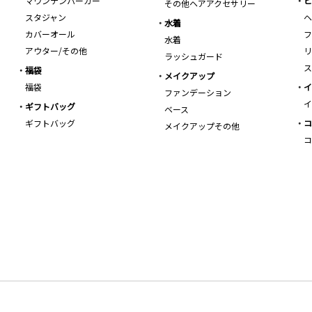
マウンテンパーカー
ビ
その他ヘアアクセサリー
スタジャン
ヘ
水着
カバーオール
フ
水着
アウター/その他
リ
ラッシュガード
ス
福袋
メイクアップ
福袋
イ
ファンデーション
イ
ギフトバッグ
ベース
ギフトバッグ
コ
メイクアップその他
コ