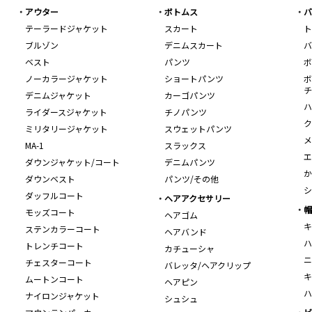
アウター
ボトムス
バ
テーラードジャケット
スカート
ト
ブルゾン
デニムスカート
バ
ベスト
パンツ
ボ
ノーカラージャケット
ショートパンツ
ボ
チ
デニムジャケット
カーゴパンツ
ハ
ライダースジャケット
チノパンツ
ク
ミリタリージャケット
スウェットパンツ
メ
MA-1
スラックス
エ
ダウンジャケット/コート
デニムパンツ
か
ダウンベスト
パンツ/その他
シ
ダッフルコート
ヘアアクセサリー
帽
モッズコート
ヘアゴム
キ
ステンカラーコート
ヘアバンド
ハ
トレンチコート
カチューシャ
ニ
チェスターコート
バレッタ/ヘアクリップ
キ
ムートンコート
ヘアピン
ハ
ナイロンジャケット
シュシュ