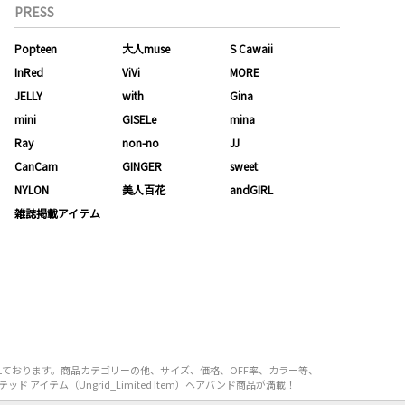
PRESS
Popteen
大人muse
S Cawaii
InRed
ViVi
MORE
JELLY
with
Gina
mini
GISELe
mina
Ray
non-no
JJ
CanCam
GINGER
sweet
NYLON
美人百花
andGIRL
雑誌掲載アイテム
り揃えております。商品カテゴリーの他、サイズ、価格、OFF率、カラー等、
 アイテム（Ungrid_Limited Item）ヘアバンド商品が満載！