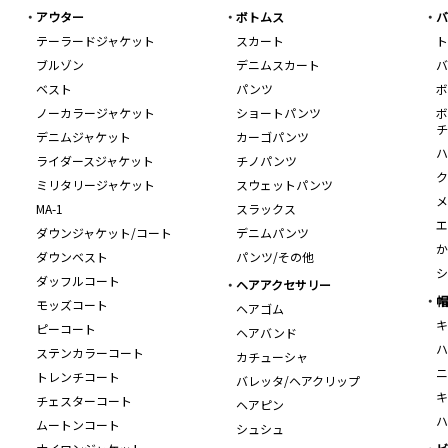
アウター
ボトムス
バ
テーラードジャケット
スカート
ト
ブルゾン
デニムスカート
バ
ベスト
パンツ
ボ
ノーカラージャケット
ショートパンツ
ボ
チ
デニムジャケット
カーゴパンツ
ハ
ライダースジャケット
チノパンツ
ク
ミリタリージャケット
スウェットパンツ
メ
MA-1
スラックス
エ
ダウンジャケット/コート
デニムパンツ
か
ダウンベスト
パンツ/その他
シ
ダッフルコート
ヘアアクセサリー
帽
モッズコート
ヘアゴム
キ
ピーコート
ヘアバンド
ハ
ステンカラーコート
カチューシャ
ニ
トレンチコート
バレッタ/ヘアクリップ
キ
チェスターコート
ヘアピン
ハ
ムートンコート
シュシュ