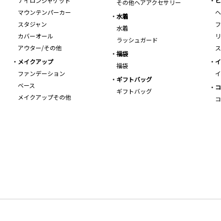
ナイロンジャケット
ビ
その他ヘアアクセサリー
マウンテンパーカー
ヘ
水着
スタジャン
フ
水着
カバーオール
リ
ラッシュガード
アウター/その他
ス
福袋
メイクアップ
イ
福袋
ファンデーション
イ
ギフトバッグ
ベース
コ
ギフトバッグ
メイクアップその他
コ