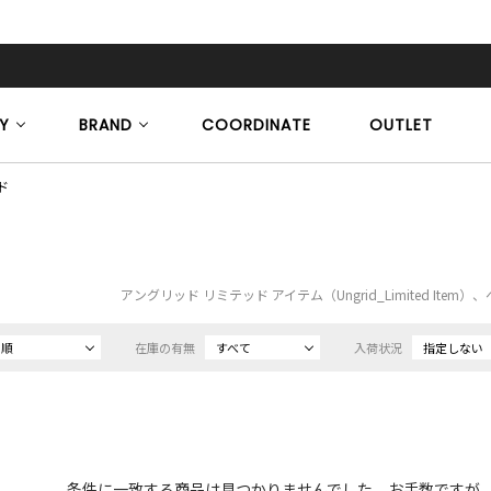
Y
BRAND
COORDINATE
OUTLET
ド
アングリッド リミテッド アイテム（Ungrid_Limited It
め順
在庫の有無
すべて
入荷状況
指定しない
条件に一致する商品は見つかりませんでした。お手数ですが