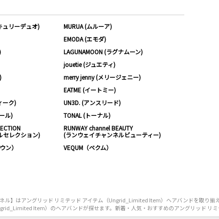
ーキュリーデュオ)
MURUA (ムルーア)
EMODA (エモダ)
)
LAGUNAMOON (ラグナムーン)
jouetie (ジュエティ)
)
merry jenny (メリージェニー)
EATME (イートミー)
ィーク)
UN3D. (アンスリード)
ムール)
TONAL (トーナル)
LECTION
RUNWAY channel BEAUTY
ルセレクション)
(ランウェイチャンネルビューティー)
ノウン）
VEQUM（ベクム）
はアングリッド リミテッド アイテム（Ungrid_Limited Item）ヘアバンドを取
_Limited Item）のヘアバンドが探せます。新着・人気・おすすめのアングリッド リミテッド