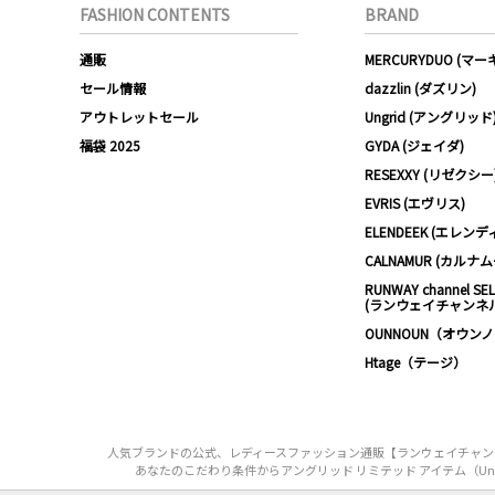
FASHION CONTENTS
BRAND
通販
MERCURYDUO (マ
セール情報
dazzlin (ダズリン)
アウトレットセール
Ungrid (アングリッド
福袋 2025
GYDA (ジェイダ)
RESEXXY (リゼクシー
EVRIS (エヴリス)
ELENDEEK (エレンデ
CALNAMUR (カルナ
RUNWAY channel SE
(ランウェイチャンネ
OUNNOUN（オウン
Htage（テージ）
人気ブランドの公式、レディースファッション通販【ランウェイチャンネル】
あなたのこだわり条件からアングリッド リミテッド アイテム（Ungrid