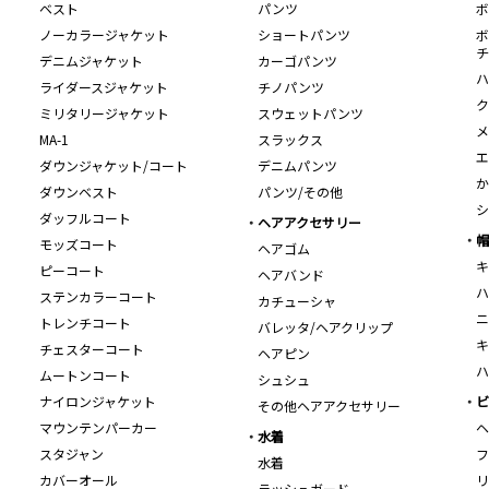
ベスト
パンツ
ボ
ノーカラージャケット
ショートパンツ
ボ
チ
デニムジャケット
カーゴパンツ
ハ
ライダースジャケット
チノパンツ
ク
ミリタリージャケット
スウェットパンツ
メ
MA-1
スラックス
エ
ダウンジャケット/コート
デニムパンツ
か
ダウンベスト
パンツ/その他
シ
ダッフルコート
ヘアアクセサリー
帽
モッズコート
ヘアゴム
キ
ピーコート
ヘアバンド
ハ
ステンカラーコート
カチューシャ
ニ
トレンチコート
バレッタ/ヘアクリップ
キ
チェスターコート
ヘアピン
ハ
ムートンコート
シュシュ
ナイロンジャケット
ビ
その他ヘアアクセサリー
マウンテンパーカー
ヘ
水着
スタジャン
フ
水着
カバーオール
リ
ラッシュガード