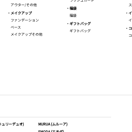
アウター/その他
ス
福袋
メイクアップ
イ
福袋
ファンデーション
イ
ギフトバッグ
ベース
コ
ギフトバッグ
メイクアップその他
コ
ーキュリーデュオ)
MURUA (ムルーア)
EMODA (エモダ)