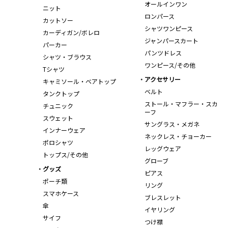
オールインワン
ニット
ロンパース
カットソー
シャツワンピース
カーディガン/ボレロ
ジャンパースカート
パーカー
パンツドレス
シャツ・ブラウス
ワンピース/その他
Tシャツ
アクセサリー
キャミソール・ベアトップ
ベルト
タンクトップ
ストール・マフラー・スカ
チュニック
ーフ
スウェット
サングラス・メガネ
インナーウェア
ネックレス・チョーカー
ポロシャツ
レッグウェア
トップス/その他
グローブ
グッズ
ピアス
ポーチ類
リング
スマホケース
ブレスレット
傘
イヤリング
サイフ
つけ襟