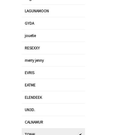
LAGUNAMOON
GYDA
jouetie
RESEXXY
merry jenny
EVRIS
EATME
ELENDEEK
UN3D.
CALNAMUR
TONAL