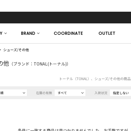
Y
BRAND
COORDINATE
OUTLET
シューズ/その他
の他
（ブランド：TONAL(トーナル)）
トーナル（TONAL）、シューズ/その他の商
め順
在庫の有無
すべて
入荷状況
指定しない
条件に一致する商品は見つかりませんでした。お手数ですが