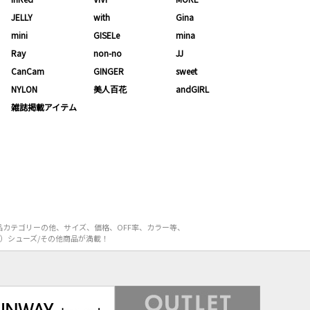
JELLY
with
Gina
mini
GISELe
mina
Ray
non-no
JJ
CanCam
GINGER
sweet
NYLON
美人百花
andGIRL
雑誌掲載アイテム
品カテゴリーの他、サイズ、価格、OFF率、カラー等、
L）シューズ/その他商品が満載！