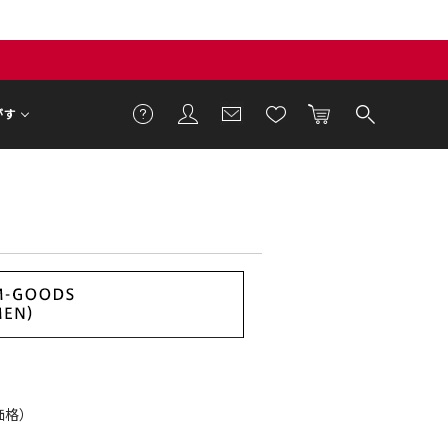
がす
T価格）