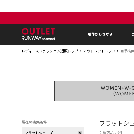
新作からさがす
レディースファッション通販トップ
アウトレットトップ
商品検
フラットシ
現在の検索条件
対象商品：
0
件
フラットシューズ