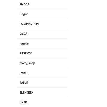
EMODA
Ungrid
LAGUNAMOON
GYDA
jouetie
RESEXXY
merry jenny
EVRIS
EATME
ELENDEEK
UN3D.