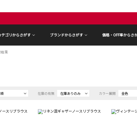
カテゴリからさがす
ブランドからさがす
価格・OFF率からさ
索結果
め順
在庫の有無
在庫ありのみ
カラー展開
全色