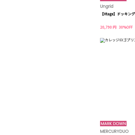
Ungrid
【Htage】ドッキン
20,790 円
30%OFF
MERCURYDUO