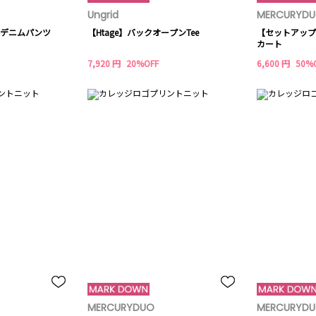
Ungrid
MERCURYD
グデニムパンツ
【Htage】バックオープンTee
【セットアップ
カート
7,920 円
20%OFF
6,600 円
50%
MERCURYDUO
MERCURYD