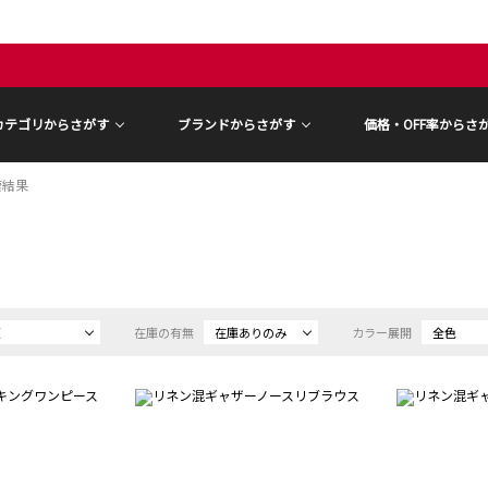
カテゴリからさがす
ブランドからさがす
価格・OFF率からさ
索結果
順
在庫の有無
在庫ありのみ
カラー展開
全色