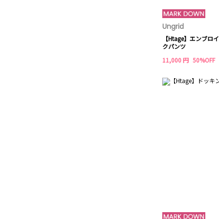
Ungrid
【Htage】エンブ
クパンツ
11,000 円
50%OFF